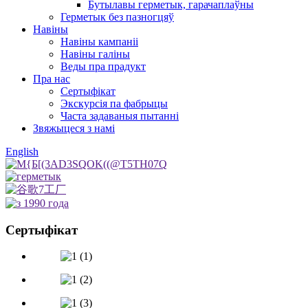
Бутылавы герметык, гарачаплаўны
Герметык без пазногцяў
Навіны
Навіны кампаніі
Навіны галіны
Веды пра прадукт
Пра нас
Сертыфікат
Экскурсія па фабрыцы
Часта задаваныя пытанні
Звяжыцеся з намі
English
Сертыфікат