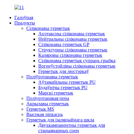
Галоўная
Прадукты
Сіліконавы герметык
Ацэтаксны сіліконавы герметык
Нейтральны сіліконавы герметык
Сіліконавы герметык GP
Структурны сіліконавы герметык
Каляровы сіліконавы герметык
Сіліконавы герметык супраць грыбка
Вогнеўстойлівы сіліконавы герметык
Герметык для люстэркаў
Поліўрэтанавы герметык
Аўтамабільны герметык PU
Будаўнічы герметык PU
Марскі герметык
Поліурэтанавая пена
Акрылавы герметык
Герметык MS
Высокая ліпкасць
Герметык для ізаляцыйнага шкла
Двухкампанентны герметык для
стацыянарных сцен