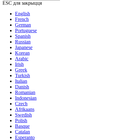
ESC для закрыцця
English
French
German
Portuguese
Spanish
Russian
Japanese
Korean
Arabic
Irish
Greek
Turkish
Italian
Danish
Romanian
Indonesian
Czech
Afrikaans
Swedish
Polish
Basque
Catalan
Esperanto