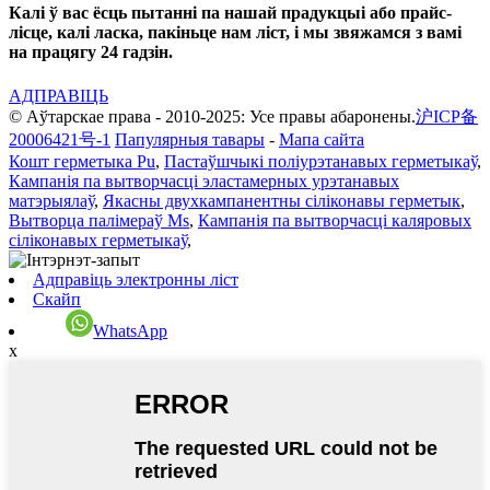
Калі ў вас ёсць пытанні па нашай прадукцыі або прайс-
лісце, калі ласка, пакіньце нам ліст, і мы звяжамся з вамі
на працягу 24 гадзін.
АДПРАВІЦЬ
© Аўтарскае права - 2010-2025: Усе правы абаронены.
沪ICP备
20006421号-1
Папулярныя тавары
-
Мапа сайта
Кошт герметыка Pu
,
Пастаўшчыкі поліурэтанавых герметыкаў
,
Кампанія па вытворчасці эластамерных урэтанавых
матэрыялаў
,
Якасны двухкампанентны сіліконавы герметык
,
Вытворца палімераў Ms
,
Кампанія па вытворчасці каляровых
сіліконавых герметыкаў
,
Адправіць электронны ліст
Скайп
WhatsApp
x