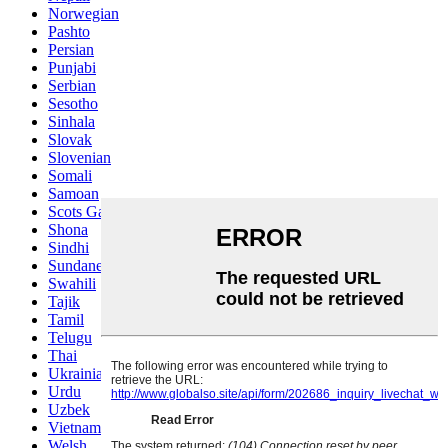
Norwegian
Pashto
Persian
Punjabi
Serbian
Sesotho
Sinhala
Slovak
Slovenian
Somali
Samoan
Scots Gaelic
Shona
Sindhi
Sundanese
Swahili
Tajik
Tamil
Telugu
Thai
Ukrainian
Urdu
Uzbek
Vietnamese
Welsh