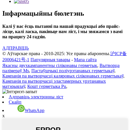
Інфармацыйны бюлетэнь
Калі ў вас ёсць пытанні па нашай прадукцыі або прайс-
лісце, калі ласка, пакіньце нам ліст, і мы звяжамся з вамі
на працягу 24 гадзін.
АДПРАВІЦЬ
© Аўтарскае права - 2010-2025: Усе правы абаронены.
沪ICP备
20006421号-1
Папулярныя тавары
-
Мапа сайта
Якасны двухкампанентны сіліконавы герметык
,
Вытворца
палімераў Ms
,
Пастаўшчыкі поліурэтанавых герметыкаў
,
Кампанія па вытворчасці каляровых сіліконавых герметыкаў
,
Кампанія па вытворчасці эластамерных урэтанавых
матэрыялаў
,
Кошт герметыка Pu
,
Адправіць электронны ліст
Скайп
WhatsApp
x