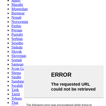
Maori
Marathi
Mongolian
Burmese
Nepali
Norwegian
Pashto
Persian
Punjabi
Serbian
Sesotho
Sinhala
Slovak
Slovenian
Somali
Samoan
Scots Gaelic
Shona
Sindhi
Sundanese
Swahili
Tajik
Tamil
Telugu
Thai