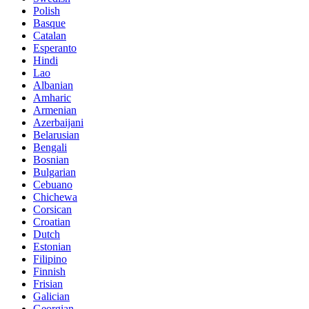
Polish
Basque
Catalan
Esperanto
Hindi
Lao
Albanian
Amharic
Armenian
Azerbaijani
Belarusian
Bengali
Bosnian
Bulgarian
Cebuano
Chichewa
Corsican
Croatian
Dutch
Estonian
Filipino
Finnish
Frisian
Galician
Georgian