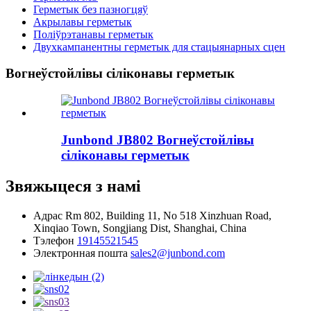
Герметык без пазногцяў
Акрылавы герметык
Поліўрэтанавы герметык
Двухкампанентны герметык для стацыянарных сцен
Вогнеўстойлівы сіліконавы герметык
Junbond JB802 Вогнеўстойлівы
сіліконавы герметык
Звяжыцеся з намі
Адрас
Rm 802, Building 11, No 518 Xinzhuan Road,
Xinqiao Town, Songjiang Dist, Shanghai, China
Тэлефон
19145521545
Электронная пошта
sales2@junbond.com