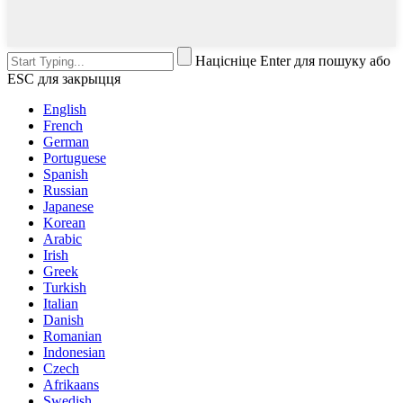
Націсніце Enter для пошуку або
ESC для закрыцця
English
French
German
Portuguese
Spanish
Russian
Japanese
Korean
Arabic
Irish
Greek
Turkish
Italian
Danish
Romanian
Indonesian
Czech
Afrikaans
Swedish