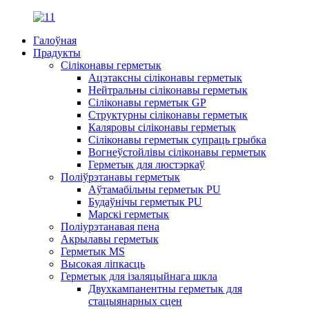
Галоўная
Прадукты
Сіліконавы герметык
Ацэтаксны сіліконавы герметык
Нейтральны сіліконавы герметык
Сіліконавы герметык GP
Структурны сіліконавы герметык
Каляровы сіліконавы герметык
Сіліконавы герметык супраць грыбка
Вогнеўстойлівы сіліконавы герметык
Герметык для люстэркаў
Поліўрэтанавы герметык
Аўтамабільны герметык PU
Будаўнічы герметык PU
Марскі герметык
Поліурэтанавая пена
Акрылавы герметык
Герметык MS
Высокая ліпкасць
Герметык для ізаляцыйнага шкла
Двухкампанентны герметык для
стацыянарных сцен