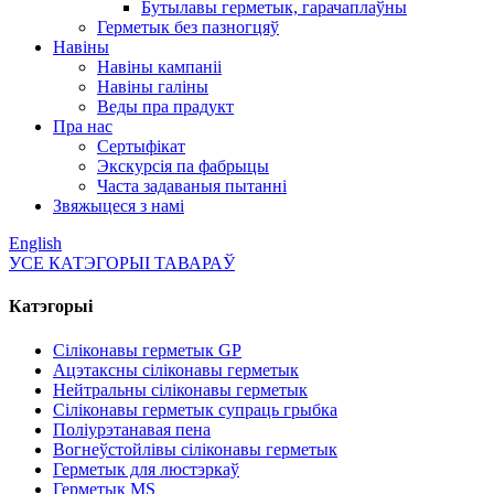
Бутылавы герметык, гарачаплаўны
Герметык без пазногцяў
Навіны
Навіны кампаніі
Навіны галіны
Веды пра прадукт
Пра нас
Сертыфікат
Экскурсія па фабрыцы
Часта задаваныя пытанні
Звяжыцеся з намі
English
УСЕ КАТЭГОРЫІ ТАВАРАЎ
Катэгорыі
Сіліконавы герметык GP
Ацэтаксны сіліконавы герметык
Нейтральны сіліконавы герметык
Сіліконавы герметык супраць грыбка
Поліурэтанавая пена
Вогнеўстойлівы сіліконавы герметык
Герметык для люстэркаў
Герметык MS