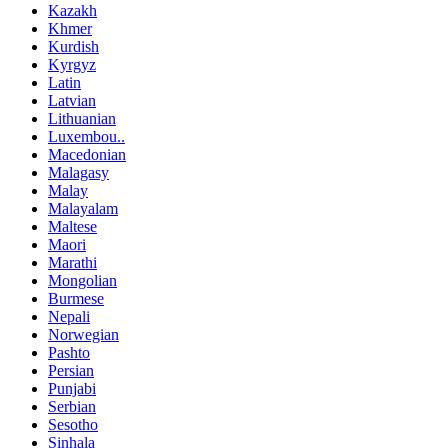
Kazakh
Khmer
Kurdish
Kyrgyz
Latin
Latvian
Lithuanian
Luxembou..
Macedonian
Malagasy
Malay
Malayalam
Maltese
Maori
Marathi
Mongolian
Burmese
Nepali
Norwegian
Pashto
Persian
Punjabi
Serbian
Sesotho
Sinhala