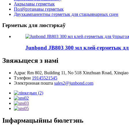
Акрылавы герметык
Поліўрэтанавы герметык
Двухкампанентны герметык для стацыянарных сцен
Герметык для люстэркаў
Junbond JB803 300 мл клей-герметык дл
Звяжыцеся з намі
Адрас
Rm 802, Building 11, No 518 Xinzhuan Road, Xinqiao 
Тэлефон
19145521545
Электронная пошта
sales2@junbond.com
Інфармацыйны бюлетэнь