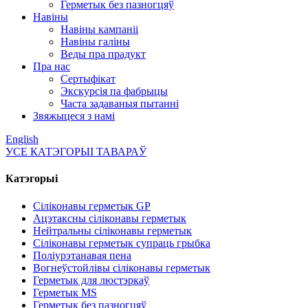
Герметык без пазногцяў
Навіны
Навіны кампаніі
Навіны галіны
Веды пра прадукт
Пра нас
Сертыфікат
Экскурсія па фабрыцы
Часта задаваныя пытанні
Звяжыцеся з намі
English
УСЕ КАТЭГОРЫІ ТАВАРАЎ
Катэгорыі
Сіліконавы герметык GP
Ацэтаксны сіліконавы герметык
Нейтральны сіліконавы герметык
Сіліконавы герметык супраць грыбка
Поліурэтанавая пена
Вогнеўстойлівы сіліконавы герметык
Герметык для люстэркаў
Герметык MS
Герметык без пазногцяў