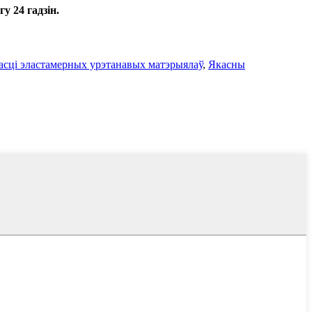
у 24 гадзін.
асці эластамерных урэтанавых матэрыялаў
,
Якасны