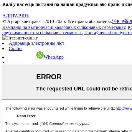
Калі ў вас ёсць пытанні па нашай прадукцыі або прайс-лісце, 
АДПРАВІЦЬ
© Аўтарскае права - 2010-2025: Усе правы абаронены.
沪ICP备20
Кампанія па вытворчасці каляровых сіліконавых герметыкаў
,
К
двухкампанентны сіліконавы герметык
,
Пастаўшчыкі поліурэт
Адправіць электронны ліст
Скайп
WhatsApp
x