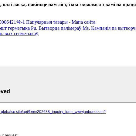
калі ласка, пакіньце нам ліст, і мы звяжамся з вамі на працяг
006421号-1
Папулярныя тавары
-
Мапа сайта
ошт герметыка Pu
,
Вытворца палімераў Ms
,
Кампанія па вытворч
анавых герметыкаў
,