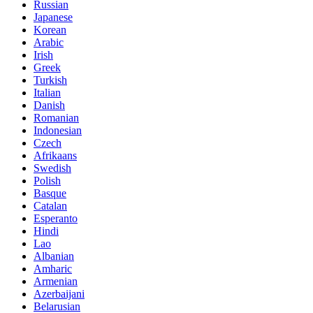
Russian
Japanese
Korean
Arabic
Irish
Greek
Turkish
Italian
Danish
Romanian
Indonesian
Czech
Afrikaans
Swedish
Polish
Basque
Catalan
Esperanto
Hindi
Lao
Albanian
Amharic
Armenian
Azerbaijani
Belarusian