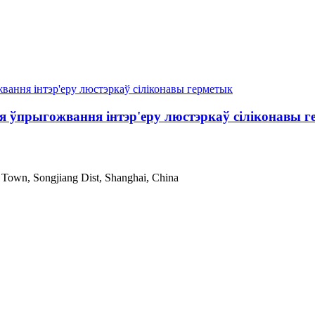
я ўпрыгожвання інтэр'еру люстэркаў сіліконавы 
Town, Songjiang Dist, Shanghai, China