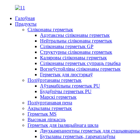
Галоўная
Прадукты
Сіліконавы герметык
Ацэтаксны сіліконавы герметык
Нейтральны сіліконавы герметык
Сіліконавы герметык GP
Структурны сіліконавы герметык
Каляровы сіліконавы герметык
Сіліконавы герметык супраць грыбка
Вогнеўстойлівы сіліконавы герметык
Герметык для люстэркаў
Поліўрэтанавы герметык
Аўтамабільны герметык PU
Будаўнічы герметык PU
Марскі герметык
Поліурэтанавая пена
Акрылавы герметык
Герметык MS
Высокая ліпкасць
Герметык для ізаляцыйнага шкла
Двухкампанентны герметык для стацыянарны
Бутылавы герметык, гарачаплаўны