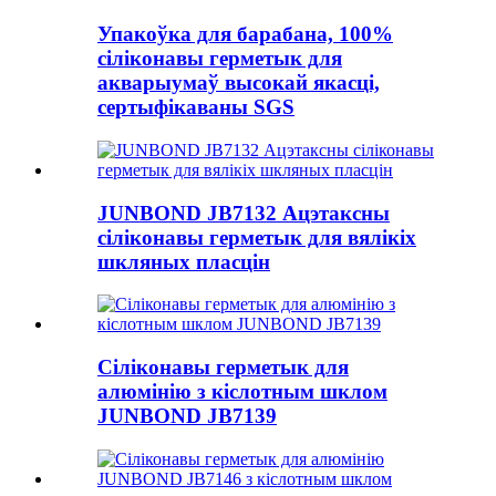
Упакоўка для барабана, 100%
сіліконавы герметык для
акварыумаў высокай якасці,
сертыфікаваны SGS
JUNBOND JB7132 Ацэтаксны
сіліконавы герметык для вялікіх
шкляных пласцін
Сіліконавы герметык для
алюмінію з кіслотным шклом
JUNBOND JB7139