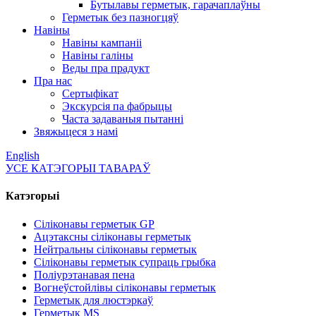
Бутылавы герметык, гарачаплаўны
Герметык без пазногцяў
Навіны
Навіны кампаніі
Навіны галіны
Веды пра прадукт
Пра нас
Сертыфікат
Экскурсія па фабрыцы
Часта задаваныя пытанні
Звяжыцеся з намі
English
УСЕ КАТЭГОРЫІ ТАВАРАЎ
Катэгорыі
Сіліконавы герметык GP
Ацэтаксны сіліконавы герметык
Нейтральны сіліконавы герметык
Сіліконавы герметык супраць грыбка
Поліурэтанавая пена
Вогнеўстойлівы сіліконавы герметык
Герметык для люстэркаў
Герметык MS