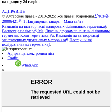
на працягу 24 гадзін.
АДПРАВІЦЬ
© Аўтарскае права - 2010-2025: Усе правы абаронены.
沪ICP备
20006421号-1
Папулярныя тавары
-
Мапа сайта
Кампанія па вытворчасці каляровых сіліконавых герметыкаў
,
Вытворца палімераў Ms
,
Якасны двухкампанентны сіліконавы
герметык
,
Кошт герметыка Pu
,
Кампанія па вытворчасці
эластамерных урэтанавых матэрыялаў
,
Пастаўшчыкі
поліурэтанавых герметыкаў
,
Адправіць электронны ліст
Скайп
WhatsApp
x