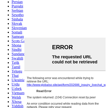
Persian
Punjabi
Serbian
Sesotho
Sinhala
Slovak
Slovenian
Somali
Samoan
Scots Gaelic
Shona
Sindhi
Sundanese
Swahili
Tajik
Tamil
Telugu
Thai
Ukrainian
Urdu
Uzbek
Vietnamese
Welsh
Xhosa
Yiddish