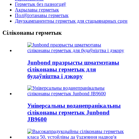
Герметык без пазногцяў
Акрылавы герметык
Поліўрэтанавы герметык
Двухкампанентны герметык для стацыянарных сцен
Сіліконавы герметык
Junbond празрысты шматмэтавы
сіліконавы герметык для
будаўніцтва і дэкору
Універсальны воданепранікальны
сіліконавы герметык Junbond
JB9600