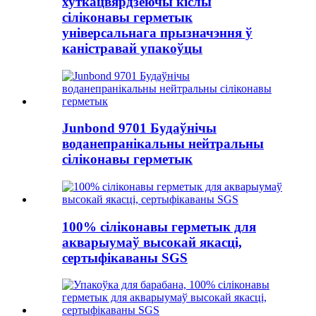
хуткацвярдзеючы кіслы
сіліконавы герметык
універсальнага прызначэння ў
каністравай упакоўцы
Junbond 9701 Будаўнічы
воданепранікальны нейтральны
сіліконавы герметык
100% сіліконавы герметык для
акварыумаў высокай якасці,
сертыфікаваны SGS