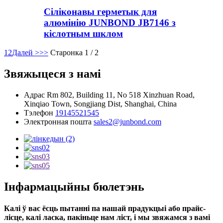
Сіліконавы герметык для
алюмінію JUNBOND JB7146 з
кіслотным шклом
1
2
Далей >
>>
Старонка 1 / 2
Звяжыцеся з намі
Адрас
Rm 802, Building 11, No 518 Xinzhuan Road,
Xinqiao Town, Songjiang Dist, Shanghai, China
Тэлефон
19145521545
Электронная пошта
sales2@junbond.com
Інфармацыйны бюлетэнь
Калі ў вас ёсць пытанні па нашай прадукцыі або прайс-
лісце, калі ласка, пакіньце нам ліст, і мы звяжамся з вамі