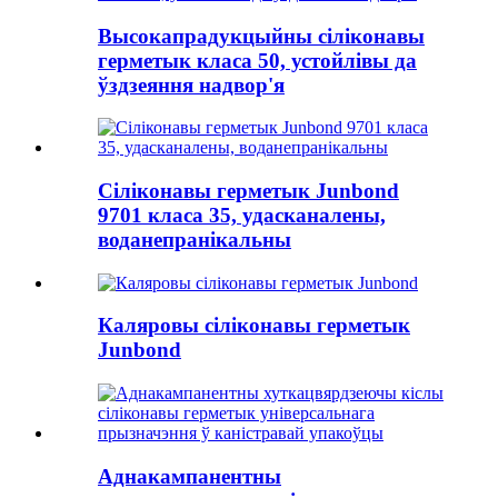
Высокапрадукцыйны сіліконавы
герметык класа 50, устойлівы да
ўздзеяння надвор'я
Сіліконавы герметык Junbond
9701 класа 35, удасканалены,
воданепранікальны
Каляровы сіліконавы герметык
Junbond
Аднакампанентны