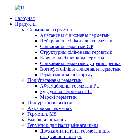
Галоўная
Прадукты
Сіліконавы герметык
Ацэтаксны сіліконавы герметык
Нейтральны сіліконавы герметык
Сіліконавы герметык GP
Структурны сіліконавы герметык
Каляровы сіліконавы герметык
Сіліконавы герметык супраць грыбка
Вогнеўстойлівы сіліконавы герметык
Герметык для люстэркаў
Поліўрэтанавы герметык
Аўтамабільны герметык PU
Будаўнічы герметык PU
Марскі герметык
Поліурэтанавая пена
Акрылавы герметык
Герметык MS
Высокая ліпкасць
Герметык для ізаляцыйнага шкла
Двухкампанентны герметык для
стацыянарных сцен