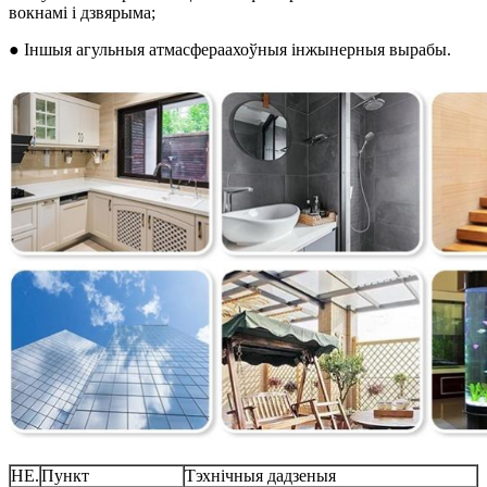
вокнамі і дзвярыма;
● Іншыя агульныя атмасфераахоўныя інжынерныя вырабы.
НЕ.
Пункт
Тэхнічныя дадзеныя