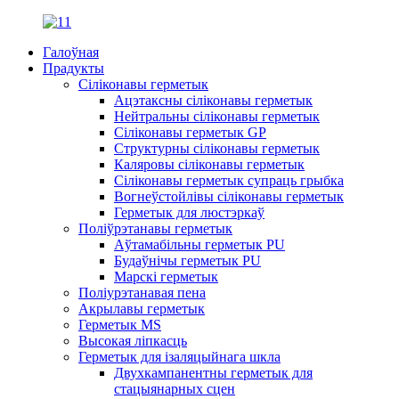
Галоўная
Прадукты
Сіліконавы герметык
Ацэтаксны сіліконавы герметык
Нейтральны сіліконавы герметык
Сіліконавы герметык GP
Структурны сіліконавы герметык
Каляровы сіліконавы герметык
Сіліконавы герметык супраць грыбка
Вогнеўстойлівы сіліконавы герметык
Герметык для люстэркаў
Поліўрэтанавы герметык
Аўтамабільны герметык PU
Будаўнічы герметык PU
Марскі герметык
Поліурэтанавая пена
Акрылавы герметык
Герметык MS
Высокая ліпкасць
Герметык для ізаляцыйнага шкла
Двухкампанентны герметык для
стацыянарных сцен