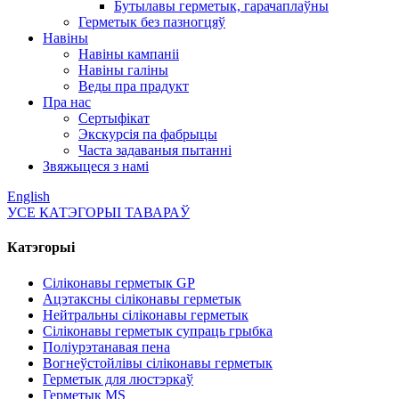
Бутылавы герметык, гарачаплаўны
Герметык без пазногцяў
Навіны
Навіны кампаніі
Навіны галіны
Веды пра прадукт
Пра нас
Сертыфікат
Экскурсія па фабрыцы
Часта задаваныя пытанні
Звяжыцеся з намі
English
УСЕ КАТЭГОРЫІ ТАВАРАЎ
Катэгорыі
Сіліконавы герметык GP
Ацэтаксны сіліконавы герметык
Нейтральны сіліконавы герметык
Сіліконавы герметык супраць грыбка
Поліурэтанавая пена
Вогнеўстойлівы сіліконавы герметык
Герметык для люстэркаў
Герметык MS