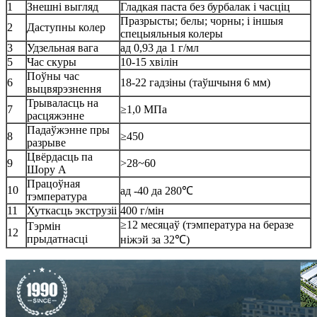
1
Знешні выгляд
Гладкая паста без бурбалак і часціц
Празрысты; белы; чорны; і іншыя
2
Даступны колер
спецыяльныя колеры
3
Удзельная вага
ад 0,93 да 1 г/мл
5
Час скуры
10-15 хвілін
Поўны час
6
18-22 гадзіны (таўшчыня 6 мм)
выцвярэзнення
Трываласць на
7
≥1,0 МПа
расцяжэнне
Падаўжэнне пры
8
≥450
разрыве
Цвёрдасць па
9
>28~60
Шору А
Працоўная
10
ад -40 да 280℃
тэмпература
11
Хуткасць экструзіі
400 г/мін
≥12 месяцаў (тэмпература на беразе
Тэрмін
12
прыдатнасці
ніжэй за 32℃)