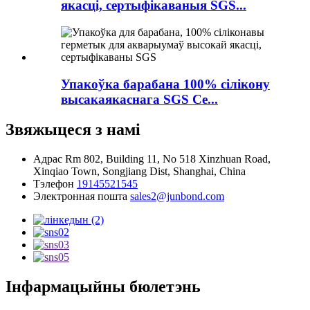
якасці, сертыфікаваныя SGS...
Упакоўка барабана 100% сілікону
высакаякаснага SGS Ce...
Звяжыцеся з намі
Адрас
Rm 802, Building 11, No 518 Xinzhuan Road,
Xinqiao Town, Songjiang Dist, Shanghai, China
Тэлефон
19145521545
Электронная пошта
sales2@junbond.com
Інфармацыйны бюлетэнь