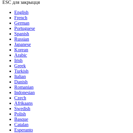
ESC для закрыцця
English
French
German
Portuguese
Spanish
Russian
Japanese
Korean
Arabic
Irish
Greek
Turkish
Italian
Danish
Romanian
Indonesian
Czech
Afrikaans
Swedish
Polish
Basque
Catalan
Esperanto