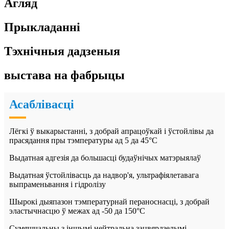
Агляд
Прыкладанні
Тэхнічныя дадзеныя
выстава на фабрыцы
Асаблівасці
Лёгкі ў выкарыстанні, з добрай апрацоўкай і ўстойлівы да
прасядання пры тэмпературы ад 5 да 45°C
Выдатная адгезія да большасці будаўнічых матэрыялаў
Выдатная ўстойлівасць да надвор'я, ультрафіялетавага
выпраменьвання і гідролізу
Шырокі дыяпазон тэмпературнай пераноснасці, з добрай
эластычнасцю ў межах ад -50 да 150°C
Сумяшчальны з іншымі нейтральна зацвярдзелымі