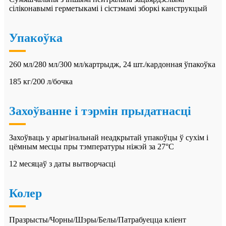
сіліконавымі герметыкамі і сістэмамі зборкі канструкцый
Упакоўка
260 мл/280 мл/300 мл/картрыдж, 24 шт./кардонная ўпакоўка
185 кг/200 л/бочка
Захоўванне і тэрмін прыдатнасці
Захоўваць у арыгінальнай неадкрытай упакоўцы ў сухім і
цёмным месцы пры тэмпературы ніжэй за 27°C
12 месяцаў з даты вытворчасці
Колер
Празрысты/Чорны/Шэры/Белы/Патрабуецца кліент