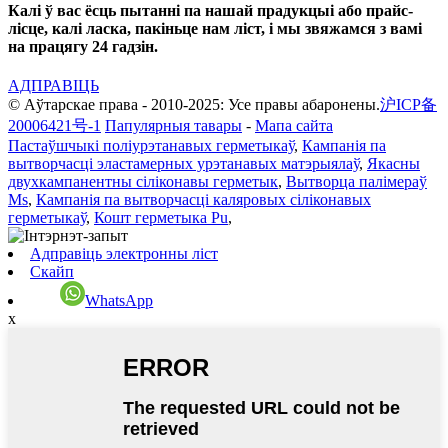
Калі ў вас ёсць пытанні па нашай прадукцыі або прайс-
лісце, калі ласка, пакіньце нам ліст, і мы звяжамся з вамі
на працягу 24 гадзін.
АДПРАВІЦЬ
© Аўтарскае права - 2010-2025: Усе правы абаронены.
沪ICP备
20006421号-1
Папулярныя тавары
-
Мапа сайта
Пастаўшчыкі поліурэтанавых герметыкаў
,
Кампанія па
вытворчасці эластамерных урэтанавых матэрыялаў
,
Якасны
двухкампанентны сіліконавы герметык
,
Вытворца палімераў
Ms
,
Кампанія па вытворчасці каляровых сіліконавых
герметыкаў
,
Кошт герметыка Pu
,
Адправіць электронны ліст
Скайп
WhatsApp
x