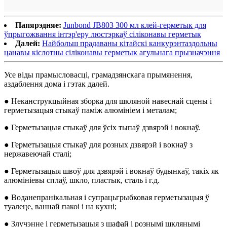
Папярэдняе:
Junbond JB803 300 мл клей-герметык для
ўпрыгожвання інтэр'еру люстэркаў сіліконавы герметык
Далей:
Найбольш прадаваны кітайскі канкурэнтаздольны
цанавы кіслотны сіліконавы герметык агульнага прызначэння
Усе віды прамысловасці, грамадзянскага прымянення,
аздаблення дома і гэтак далей.
● Неканструкцыйная зборка для шкляной навеснай сцены і
герметызацыя стыкаў паміж алюмініем і металам;
● Герметызацыя стыкаў для ўсіх тыпаў дзвярэй і вокнаў.
● Герметызацыя стыкаў для розных дзвярэй і вокнаў з
нержавеючай сталі;
● Герметызацыя швоў для дзвярэй і вокнаў будынкаў, такіх як
алюмініевы сплаў, шкло, пластык, сталь і г.д.
● Воданепранікальная і супрацьгрыбковая герметызацыя ў
туалеце, ваннай пакоі і на кухні;
● Злучэнне і герметызацыя з шафай і рознымі шклянымі