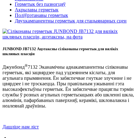
Герметык без пазногцяў
Акрылавы герметык
Поліўрэтанавы герметык
Двухкампанентны герметык для стацыянарных сцен
JUNBOND JB7132 Ацэтаксны сіліконавы герметык для вялікіх
шкляных пласцін
®
Джунбонд
7132 Эканамічны аднакампанентны сіліконавы
герметык, які зацвярдзее пад уздзеяннем кіслаты, для
агульнага прымянення. Ён забяспечвае гнуткае злучэнне і не
цвярдзее і не трэскаецца. Пры правільным ужыванні гэта
высокаэфектыўны герметык. Ён забяспечвае працяглы тэрмін
службы ў розных агульных герметызацыях або шкленні шкла,
алюмінія, пафарбаваных паверхняў, керамікі, шкловалакна і
неалеянай драўніны.
Дашліце нам ліст