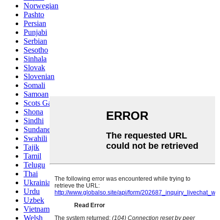
Norwegian
Pashto
Persian
Punjabi
Serbian
Sesotho
Sinhala
Slovak
Slovenian
Somali
Samoan
Scots Gaelic
Shona
Sindhi
Sundanese
Swahili
Tajik
Tamil
Telugu
Thai
Ukrainian
Urdu
Uzbek
Vietnamese
Welsh