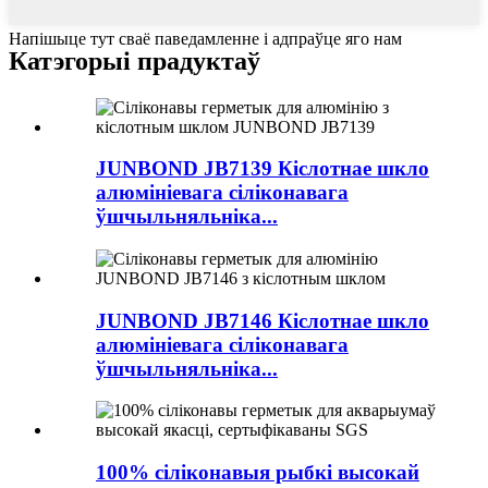
Напішыце тут сваё паведамленне і адпраўце яго нам
Катэгорыі прадуктаў
JUNBOND JB7139 Кіслотнае шкло
алюмініевага сіліконавага
ўшчыльняльніка...
JUNBOND JB7146 Кіслотнае шкло
алюмініевага сіліконавага
ўшчыльняльніка...
100% сіліконавыя рыбкі высокай