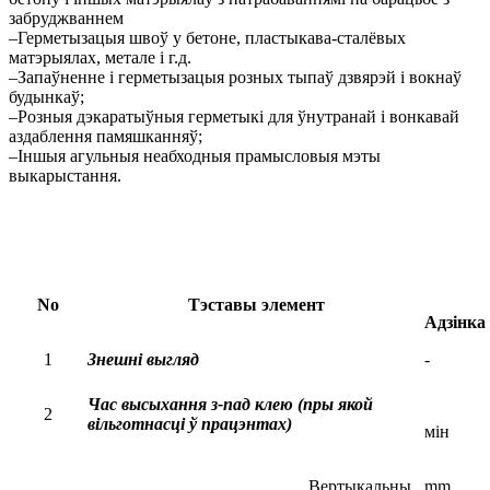
забруджваннем
–Герметызацыя швоў у бетоне, пластыкава-сталёвых
матэрыялах, метале і г.д.
–Запаўненне і герметызацыя розных тыпаў дзвярэй і вокнаў
будынкаў;
–Розныя дэкаратыўныя герметыкі для ўнутранай і вонкавай
аздаблення памяшканняў;
–Іншыя агульныя неабходныя прамысловыя мэты
выкарыстання.
No
Тэставы элемент
Адзінка
1
Знешні выгляд
-
Час высыхання з-пад клею (пры якой
2
вільготнасці ў працэнтах)
мін
Вертыкальны
mm