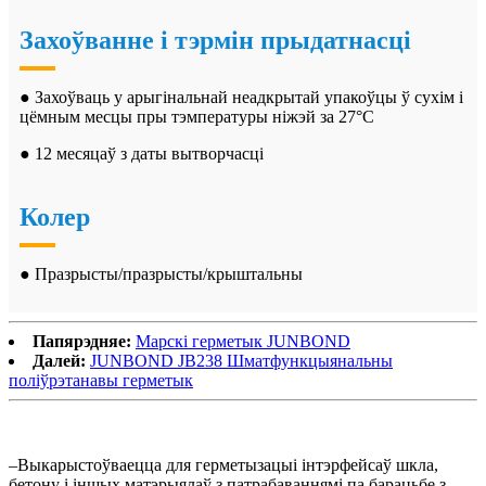
Захоўванне і тэрмін прыдатнасці
● Захоўваць у арыгінальнай неадкрытай упакоўцы ў сухім і
цёмным месцы пры тэмпературы ніжэй за 27°C
● 12 месяцаў з даты вытворчасці
Колер
● Празрысты/празрысты/крыштальны
Папярэдняе:
Марскі герметык JUNBOND
Далей:
JUNBOND JB238 Шматфункцыянальны
поліўрэтанавы герметык
–Выкарыстоўваецца для герметызацыі інтэрфейсаў шкла,
бетону і іншых матэрыялаў з патрабаваннямі па барацьбе з