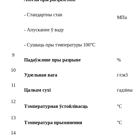
- Стандартны стан
МПа
- Апусканне ў ваду
- Сушыць пры тэмпературы 100°C
9
Падаўжэнне пры разрыве
%
10
Удзельная вага
г/см3
11
Цалкам сухі
гадзіны
12
Тэмпературная ўстойлівасць
°C
13
Тэмпература прымянення
°C
14