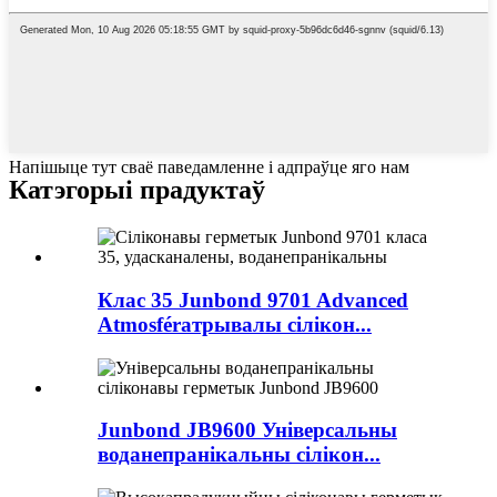
Напішыце тут сваё паведамленне і адпраўце яго нам
Катэгорыі прадуктаў
Клас 35 Junbond 9701 Advanced
Atmosférатрывалы сілікон...
Junbond JB9600 Універсальны
воданепранікальны сілікон...