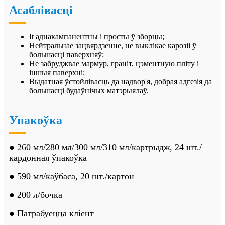
Асаблівасці
It
аднакампанентны і просты ў зборцы;
Нейтральнае зацвярдзенне, не выклікае карозіі ў
большасці паверхняў;
Не забруджвае мармур, граніт, цэментную пліту і
іншыя паверхні;
Выдатная ўстойлівасць да надвор'я, добрая адгезія да
большасці будаўнічых матэрыялаў.
Упакоўка
● 260 мл/280 мл/300 мл/310 мл/картрыдж, 24 шт./
кардонная ўпакоўка
● 590 мл/каўбаса, 20 шт./картон
● 200 л/бочка
● Патрабуецца кліент