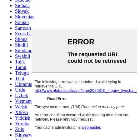
Sinhala
Slovak
Slovenian
Somali
Samoan
Scots Gaelic
Shona
Sindhi
Sundanese
Swahili
Tajik
Tamil
Telugu
Thai
Ukrainian
Urdu
Uzbek
Vietnamese
Welsh
Xhosa
Yiddish
Yoruba
Zulu
Kinyarwanda