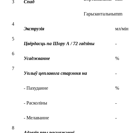
3
Спад
Гарызантальны
mm
4
Экструзія
мл/мін
5
Цвёрдасць па Шору А / 72 гадзіны
-
6
Усаджванне
%
7
Уплыў цеплавога старэння на
-
- Пахуданне
%
- Расколіны
-
- Мелаванне
-
8
Адгезія пры расцяжэнні