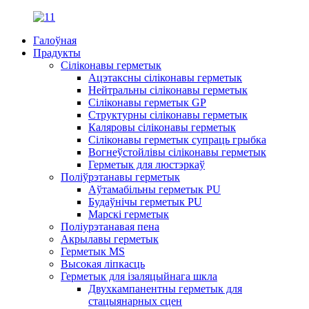
Галоўная
Прадукты
Сіліконавы герметык
Ацэтаксны сіліконавы герметык
Нейтральны сіліконавы герметык
Сіліконавы герметык GP
Структурны сіліконавы герметык
Каляровы сіліконавы герметык
Сіліконавы герметык супраць грыбка
Вогнеўстойлівы сіліконавы герметык
Герметык для люстэркаў
Поліўрэтанавы герметык
Аўтамабільны герметык PU
Будаўнічы герметык PU
Марскі герметык
Поліурэтанавая пена
Акрылавы герметык
Герметык MS
Высокая ліпкасць
Герметык для ізаляцыйнага шкла
Двухкампанентны герметык для
стацыянарных сцен