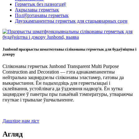
Герметык без пазногцяў
Акрылавы герметык
Поліўрэтанавы герметык
Двухкампанентны герметык для стацыянарных сцен
Junbond празрысты шматмэтавы сіліконавы герметык для будаўніцтва і
дэкору
Сіліконавы герметык Junbond Transparent Multi Purpose
Construction and Decoration — гэта аднакампанентны
нейтральна зацвярдзелы сіліконавы эластамер, гатовы да
выкарыстання. Ён падыходзіць для герметызацыі і
склейвання, устойлівага да ўздзеяння надвор'я. Ён хутка
зацвярдзее ў паветры пры пакаёвай тэмпературы, утвараючы
гнуткае і трывалае ўшчыльненне.
Дашліце нам ліст
Агляд