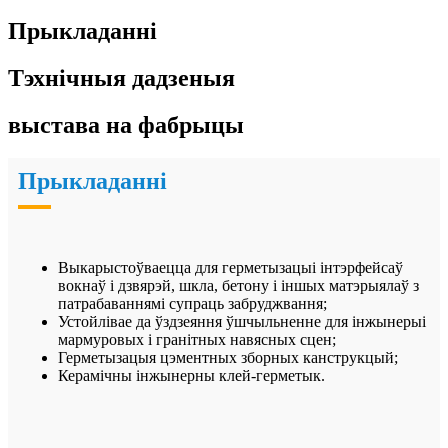
Прыкладанні
Тэхнічныя дадзеныя
выстава на фабрыцы
Прыкладанні
Выкарыстоўваецца для герметызацыі інтэрфейсаў
вокнаў і дзвярэй, шкла, бетону і іншых матэрыялаў з
патрабаваннямі супраць забруджвання;
Устойлівае да ўздзеяння ўшчыльненне для інжынерыі
мармуровых і гранітных навясных сцен;
Герметызацыя цэментных зборных канструкцый;
Керамічны інжынерны клей-герметык.