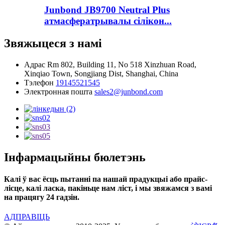
Junbond JB9700 Neutral Plus
атмасфератрывалы сілікон...
Звяжыцеся з намі
Адрас
Rm 802, Building 11, No 518 Xinzhuan Road,
Xinqiao Town, Songjiang Dist, Shanghai, China
Тэлефон
19145521545
Электронная пошта
sales2@junbond.com
Інфармацыйны бюлетэнь
Калі ў вас ёсць пытанні па нашай прадукцыі або прайс-
лісце, калі ласка, пакіньце нам ліст, і мы звяжамся з вамі
на працягу 24 гадзін.
АДПРАВІЦЬ