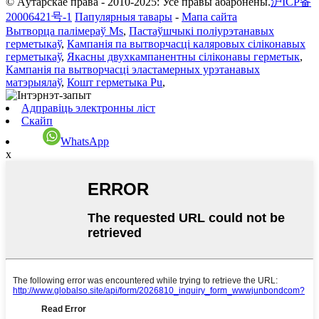
© Аўтарскае права - 2010-2025: Усе правы абаронены.
沪ICP备
20006421号-1
Папулярныя тавары
-
Мапа сайта
Вытворца палімераў Ms
,
Пастаўшчыкі поліурэтанавых
герметыкаў
,
Кампанія па вытворчасці каляровых сіліконавых
герметыкаў
,
Якасны двухкампанентны сіліконавы герметык
,
Кампанія па вытворчасці эластамерных урэтанавых
матэрыялаў
,
Кошт герметыка Pu
,
Адправіць электронны ліст
Скайп
WhatsApp
x