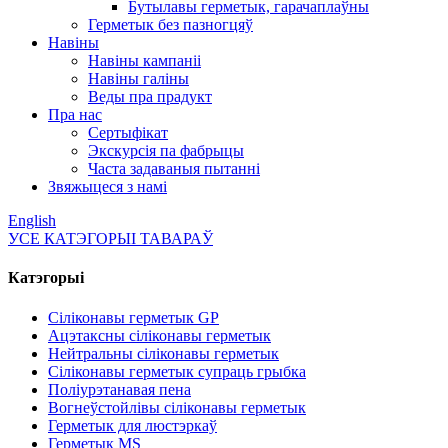
Бутылавы герметык, гарачаплаўны
Герметык без пазногцяў
Навіны
Навіны кампаніі
Навіны галіны
Веды пра прадукт
Пра нас
Сертыфікат
Экскурсія па фабрыцы
Часта задаваныя пытанні
Звяжыцеся з намі
English
УСЕ КАТЭГОРЫІ ТАВАРАЎ
Катэгорыі
Сіліконавы герметык GP
Ацэтаксны сіліконавы герметык
Нейтральны сіліконавы герметык
Сіліконавы герметык супраць грыбка
Поліурэтанавая пена
Вогнеўстойлівы сіліконавы герметык
Герметык для люстэркаў
Герметык MS