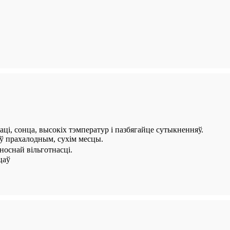
ці, сонца, высокіх тэмператур і пазбягайце сутыкненняў.
 ў прахалодным, сухім месцы.
носнай вільготнасці.
цаў