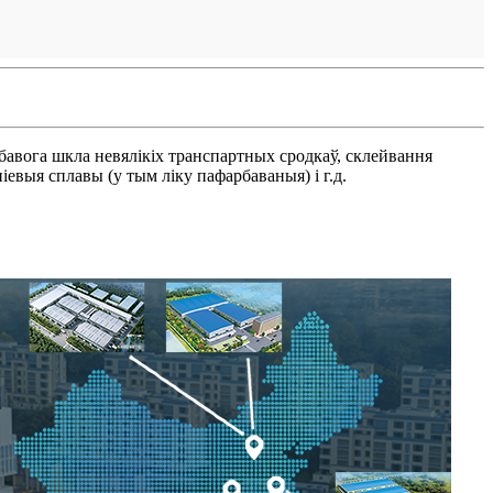
бавога шкла невялікіх транспартных сродкаў, склейвання
евыя сплавы (у тым ліку пафарбаваныя) і г.д.