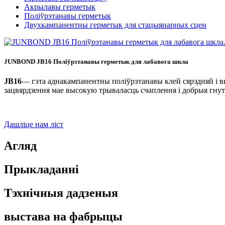
Акрылавы герметык
Поліўрэтанавы герметык
Двухкампанентны герметык для стацыянарных сцен
JUNBOND JB16 Поліўрэтанавы герметык для лабавога шкла
JB16
— гэта аднакампанентны поліўрэтанавы клей сярэдняй і вы
зацвярдзення мае высокую трываласць счаплення і добрыя гнут
Дашліце нам ліст
Агляд
Прыкладанні
Тэхнічныя дадзеныя
выстава на фабрыцы