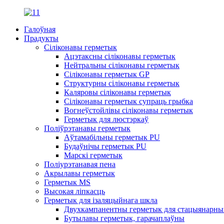
Галоўная
Прадукты
Сіліконавы герметык
Ацэтаксны сіліконавы герметык
Нейтральны сіліконавы герметык
Сіліконавы герметык GP
Структурны сіліконавы герметык
Каляровы сіліконавы герметык
Сіліконавы герметык супраць грыбка
Вогнеўстойлівы сіліконавы герметык
Герметык для люстэркаў
Поліўрэтанавы герметык
Аўтамабільны герметык PU
Будаўнічы герметык PU
Марскі герметык
Поліурэтанавая пена
Акрылавы герметык
Герметык MS
Высокая ліпкасць
Герметык для ізаляцыйнага шкла
Двухкампанентны герметык для стацыянарны
Бутылавы герметык, гарачаплаўны