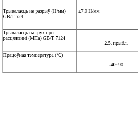
Трываласць на разрыў (Н/мм)
≥7,0 Н/мм
GB/T 529
Трываласць на зрух пры
расцяжэнні (МПа) GB/T 7124
2,5, прыбл.
Працоўная тэмпература (℃)
-40~90