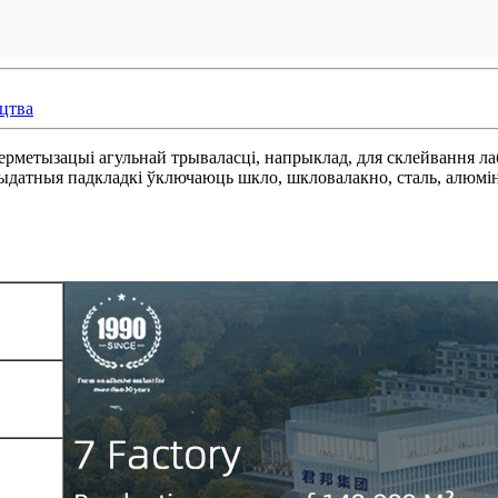
іцтва
ерметызацыі агульнай трываласці, напрыклад, для склейвання ла
рыдатныя падкладкі ўключаюць шкло, шкловалакно, сталь, алюміні