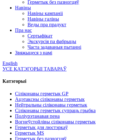
Герметык без пазногцяў
Навіны
Навіны кампаніі
Навіны галіны
Веды пра прадукт
Пра нас
Сертыфікат
Экскурсія па фабрыцы
Часта задаваныя пытанні
Звяжыцеся з намі
English
УСЕ КАТЭГОРЫІ ТАВАРАЎ
Катэгорыі
Сіліконавы герметык GP
Ацэтаксны сіліконавы герметык
Нейтральны сіліконавы герметык
Сіліконавы герметык супраць грыбка
Поліурэтанавая пена
Вогнеўстойлівы сіліконавы герметык
Герметык для люстэркаў
Герметык MS
Герметык без пазногцяў