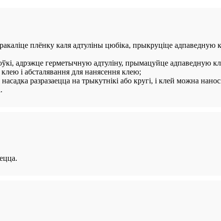
аліце ​​плёнку каля адтуліны цюбіка, прыкруціце адпаведную кле
акоўкі, адрэжце герметычную адтуліну, прымацуйце адпаведную кле
 клею і абсталявання для нанясення клею;
 насадка разразаецца на трыкутнікі або кругі, і клей можна нанос
.
ецца.