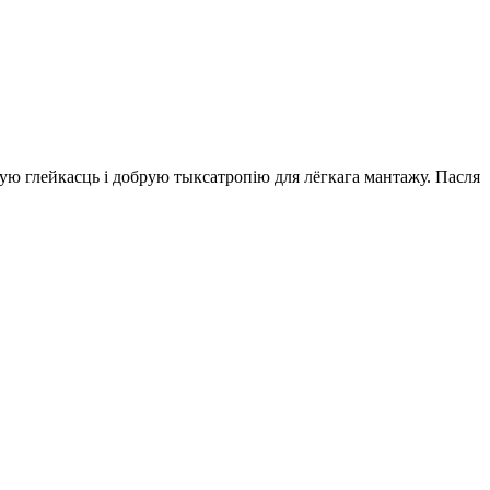
ную глейкасць і добрую тыксатропію для лёгкага мантажу. Пасля