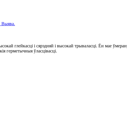
сокай глейкасці і сярэдняй і высокай трываласці. Ён мае ўмера
кія герметычныя ўласцівасці.