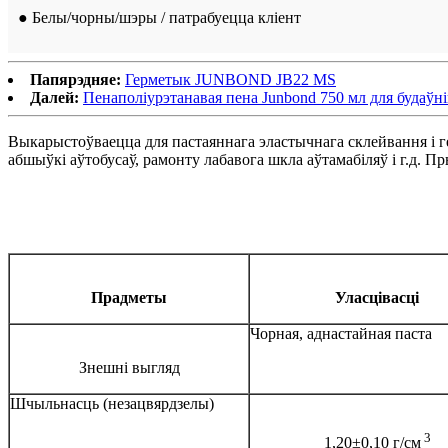
● Белы/чорны/шэры / патрабуецца кліент
Папярэдняе:
Герметык JUNBOND JB22 MS
Далей:
Пенаполіурэтанавая пена Junbond 750 мл для будаўн
Выкарыстоўваецца для пастаяннага эластычнага склейвання і г
абшыўкі аўтобусаў, рамонту лабавога шкла аўтамабіляў і г.д. П
Прадметы
Уласцівасці
Чорная, аднастайная паста
Знешні выгляд
Шчыльнасць (незацвярдзелы)
3
1,20±0,10 г/см