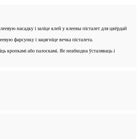
евую насадку і заліце ​​клей у клеевы пісталет для цвёрдай
евую фарсунку і зацягніце вечка пісталета.
іць кропкамі або палоскамі. Яе неабходна ўсталяваць і