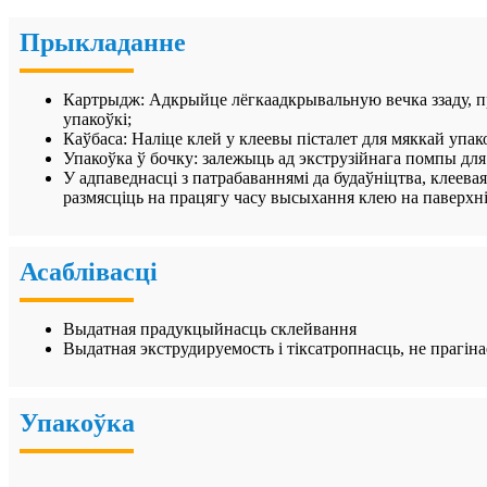
Прыкладанне
Картрыдж: Адкрыйце лёгкаадкрывальную вечка ззаду, прак
упакоўкі;
Каўбаса: Наліце ​​клей у клеевы пісталет для мяккай уп
Упакоўка ў бочку: залежыць ад экструзійнага помпы для
У адпаведнасці з патрабаваннямі да будаўніцтва, клеевая
размясціць на працягу часу высыхання клею на паверхні
Асаблівасці
Выдатная прадукцыйнасць склейвання
Выдатная экструдируемость і тіксатропнасць, не прагіна
Упакоўка