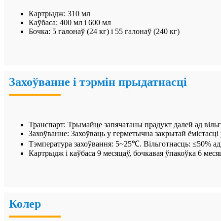
Картрыдж: 310 мл
Каўбаса: 400 мл і 600 мл
Бочка: 5 галонаў (24 кг) і 55 галонаў (240 кг)
Захоўванне і тэрмін прыдатнасці
Транспарт: Трымайце запячатаны прадукт далей ад вільга
Захоўванне: Захоўваць у герметычна закрытай ёмістасці
Тэмпература захоўвання: 5~25℃. Вільготнасць: ≤50% ад
Картрыдж і каўбаса 9 месяцаў, бочкавая ўпакоўка 6 меся
Колер