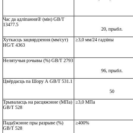
Час да адліпання② (мін) GB/T
13477.5
20, прыбл.
Хуткасць зацвярдзення (мм/сут)
≥3,0 мм/24 гадзіны
HG/T 4363
Нелятучыя рэчывы (%) GB/T 2793
96, прыбл.
Цвёрдасць па Шору А GB/T 531.1
50
Трываласць на расцяжэнне (МПа)
≥3,0 МПа
GB/T 528
Падаўжэнне пры разрыве (%)
≥400%
GB/T 528