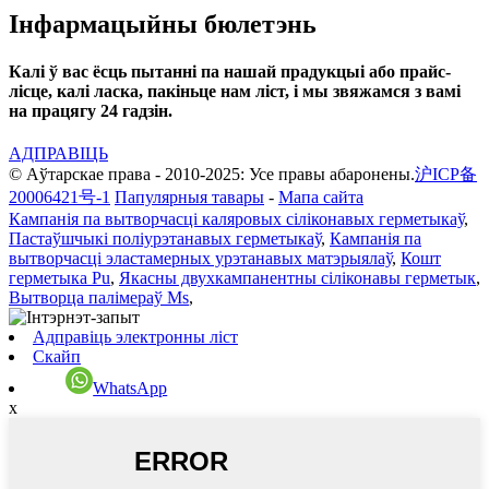
Інфармацыйны бюлетэнь
Калі ў вас ёсць пытанні па нашай прадукцыі або прайс-
лісце, калі ласка, пакіньце нам ліст, і мы звяжамся з вамі
на працягу 24 гадзін.
АДПРАВІЦЬ
© Аўтарскае права - 2010-2025: Усе правы абаронены.
沪ICP备
20006421号-1
Папулярныя тавары
-
Мапа сайта
Кампанія па вытворчасці каляровых сіліконавых герметыкаў
,
Пастаўшчыкі поліурэтанавых герметыкаў
,
Кампанія па
вытворчасці эластамерных урэтанавых матэрыялаў
,
Кошт
герметыка Pu
,
Якасны двухкампанентны сіліконавы герметык
,
Вытворца палімераў Ms
,
Адправіць электронны ліст
Скайп
WhatsApp
x