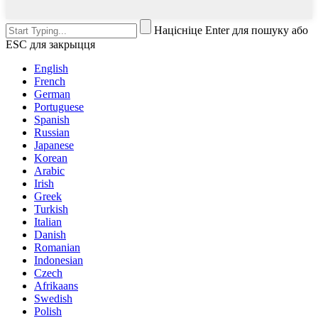
Націсніце Enter для пошуку або
ESC для закрыцця
English
French
German
Portuguese
Spanish
Russian
Japanese
Korean
Arabic
Irish
Greek
Turkish
Italian
Danish
Romanian
Indonesian
Czech
Afrikaans
Swedish
Polish