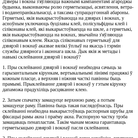
Дзверы і вокны з'яўляюцца важнымі кампанентамі агароджы
будынка, выконваючы ролю герметызацыі, асвятлення, ветра-
і воданепранікальнасці, а таксама супрацьугоннай абароны.
Герметыкі, якія выкарыстоўваюцца на дзвярах і вокнах, у
асноўным уключаюць буцілавы клей, полісульфідны клей і
сіліконавы клей, які выкарыстоўваецца на шкле, а герметыкі,
якія выкарыстоўваюцца на вокнах, звычайна з'яўляюцца
сіліконавым клеем. Якасць сіліконавых герметыкаў для
дзвярэй і вокнаў аказвае вялікі ўплыў на якасць і тэрмін
службы дзвярнога і аконнага шкла. Дык якія ж метады і
навыкі склейвання дзвярэй і вокнаў?
1. Пры склейванні дзвярэй і вокнаў неабходна сачыць за
гарызантальным кірункам, вертыкальнымі лініямі працяжкі ў
кожным пласце, а верхняя і ніжняя часткі павінны быць
прамымі. Прыклейванне дзвярэй і вокнаў у гэтым кірунку
дапаможа прадухіліць расцяканне клею.
2. Затым спачатку замацуеце верхнюю раму, а потым
замацуеце раму. Павінна быць такая паслядоўнасць. Пры
склейванні неабходна выкарыстоўваць распорныя шрубы для
фіксацыі рамы акна і праёму акна. Распорную частку трэба
замацаваць пенапластам. Такім чынам можна гарантаваць
герметызацыю дзвярэй і вокнаў пасля склейвання.