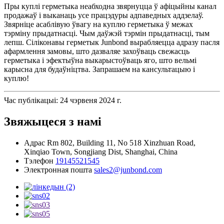
Пры куплі герметыка неабходна звярнуцца ў афіцыйны канал
продажаў і выканаць усе працэдуры адпаведных аддзелаў.
Звярніце асаблівую ўвагу на куплю герметыка ў межах
тэрміну прыдатнасці. Чым даўжэй тэрмін прыдатнасці, тым
лепш. Сіліконавы герметык Junbond вырабляецца адразу пасля
афармлення замовы, што дазваляе захоўваць свежасць
герметыка і эфектыўна выкарыстоўваць яго, што вельмі
карысна для будаўніцтва. Запрашаем на кансультацыю і
куплю!
Час публікацыі: 24 чэрвеня 2024 г.
Звяжыцеся з намі
Адрас
Rm 802, Building 11, No 518 Xinzhuan Road,
Xinqiao Town, Songjiang Dist, Shanghai, China
Тэлефон
19145521545
Электронная пошта
sales2@junbond.com