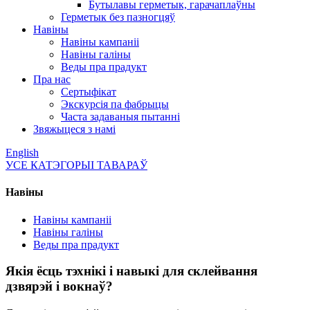
Бутылавы герметык, гарачаплаўны
Герметык без пазногцяў
Навіны
Навіны кампаніі
Навіны галіны
Веды пра прадукт
Пра нас
Сертыфікат
Экскурсія па фабрыцы
Часта задаваныя пытанні
Звяжыцеся з намі
English
УСЕ КАТЭГОРЫІ ТАВАРАЎ
Навіны
Навіны кампаніі
Навіны галіны
Веды пра прадукт
Якія ёсць тэхнікі і навыкі для склейвання
дзвярэй і вокнаў?