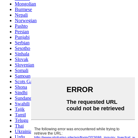
Mongolian
Burmese
Nepali
Norwegian
Pashto
Persian
Punjabi
Serbian
Sesotho
Sinhala
Slovak
Slovenian
Somali
Samoan
Scots Gaelic
Shona
Sindhi
Sundanese
Swahili
Tajik
Tamil
Telugu
Thai
Ukrainian
Urdu