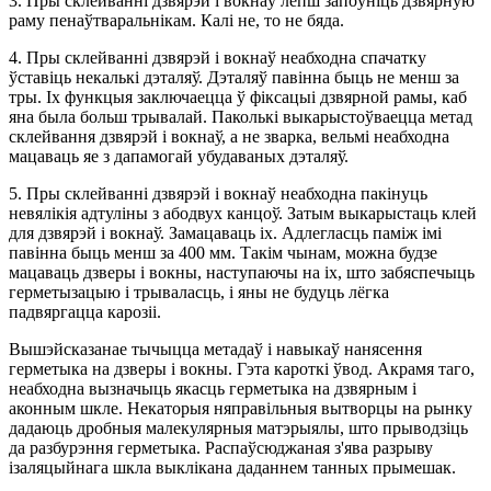
3. Пры склейванні дзвярэй і вокнаў лепш запоўніць дзвярную
раму пенаўтваральнікам. Калі не, то не бяда.
4. Пры склейванні дзвярэй і вокнаў неабходна спачатку
ўставіць некалькі дэталяў. Дэталяў павінна быць не менш за
тры. Іх функцыя заключаецца ў фіксацыі дзвярной рамы, каб
яна была больш трывалай. Паколькі выкарыстоўваецца метад
склейвання дзвярэй і вокнаў, а не зварка, вельмі неабходна
мацаваць яе з дапамогай убудаваных дэталяў.
5. Пры склейванні дзвярэй і вокнаў неабходна пакінуць
невялікія адтуліны з абодвух канцоў. Затым выкарыстаць клей
для дзвярэй і вокнаў. Замацаваць іх. Адлегласць паміж імі
павінна быць менш за 400 мм. Такім чынам, можна будзе
мацаваць дзверы і вокны, наступаючы на ​​іх, што забяспечыць
герметызацыю і трываласць, і яны не будуць лёгка
падвяргацца карозіі.
Вышэйсказанае тычыцца метадаў і навыкаў нанясення
герметыка на дзверы і вокны. Гэта кароткі ўвод. Акрамя таго,
неабходна вызначыць якасць герметыка на дзвярным і
аконным шкле. Некаторыя няправільныя вытворцы на рынку
дадаюць дробныя малекулярныя матэрыялы, што прыводзіць
да разбурэння герметыка. Распаўсюджаная з'ява разрыву
ізаляцыйнага шкла выклікана даданнем танных прымешак.