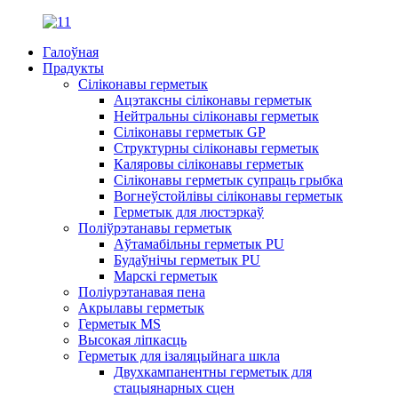
Галоўная
Прадукты
Сіліконавы герметык
Ацэтаксны сіліконавы герметык
Нейтральны сіліконавы герметык
Сіліконавы герметык GP
Структурны сіліконавы герметык
Каляровы сіліконавы герметык
Сіліконавы герметык супраць грыбка
Вогнеўстойлівы сіліконавы герметык
Герметык для люстэркаў
Поліўрэтанавы герметык
Аўтамабільны герметык PU
Будаўнічы герметык PU
Марскі герметык
Поліурэтанавая пена
Акрылавы герметык
Герметык MS
Высокая ліпкасць
Герметык для ізаляцыйнага шкла
Двухкампанентны герметык для
стацыянарных сцен