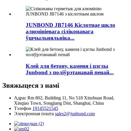
JUNBOND JB7146 Кіслотнае шкло
алюмініевага сіліконавага
ўшчыльняльніка...
Клей для бетону, каменя і цэглы
Junbond з поліўрэтанавай пенай...
Звяжыцеся з намі
Адрас
Rm 802, Building 11, No 518 Xinzhuan Road,
Xinqiao Town, Songjiang Dist, Shanghai, China
Тэлефон
19145521545
Электронная пошта
sales2@junbond.com