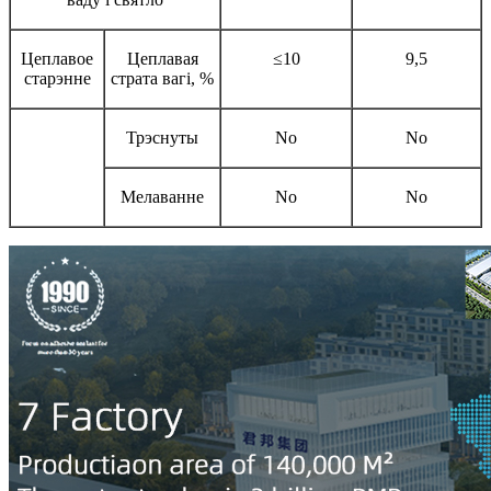
Цеплавое
Цеплавая
≤10
9,5
старэнне
страта вагі, %
Трэснуты
No
No
Мелаванне
No
No