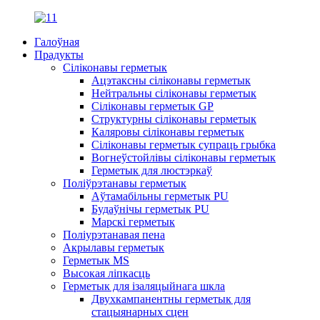
Галоўная
Прадукты
Сіліконавы герметык
Ацэтаксны сіліконавы герметык
Нейтральны сіліконавы герметык
Сіліконавы герметык GP
Структурны сіліконавы герметык
Каляровы сіліконавы герметык
Сіліконавы герметык супраць грыбка
Вогнеўстойлівы сіліконавы герметык
Герметык для люстэркаў
Поліўрэтанавы герметык
Аўтамабільны герметык PU
Будаўнічы герметык PU
Марскі герметык
Поліурэтанавая пена
Акрылавы герметык
Герметык MS
Высокая ліпкасць
Герметык для ізаляцыйнага шкла
Двухкампанентны герметык для
стацыянарных сцен