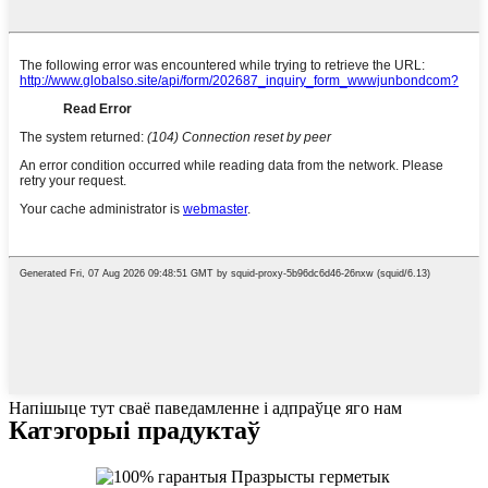
Напішыце тут сваё паведамленне і адпраўце яго нам
Катэгорыі прадуктаў