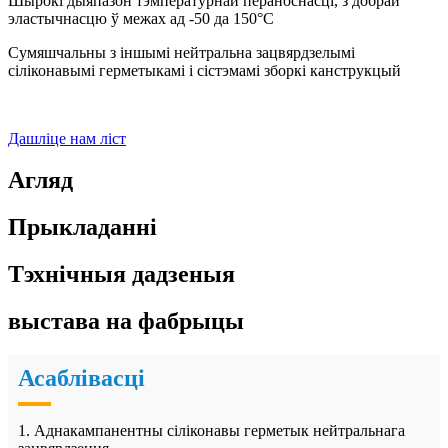
Шырокі дыяпазон тэмпературнай пераноснасці, з добрай
эластычнасцю ў межах ад -50 да 150°C
Сумяшчальны з іншымі нейтральна зацвярдзелымі
сіліконавымі герметыкамі і сістэмамі зборкі канструкцый
Дашліце нам ліст
Агляд
Прыкладанні
Тэхнічныя дадзеныя
выстава на фабрыцы
Асаблівасці
1. Аднакампанентны сіліконавы герметык нейтральнага