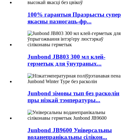
100% гарантыя Празрысты супер
якасны пазногаць-фр...
Junbond JB803 300 мл клей-
герметык для ўнутраных...
Junbond зімовы тып без расколін
пры нізкай тэмпературы...
Junbond JB9600 Універсальны
воданепранікальны сілікон...