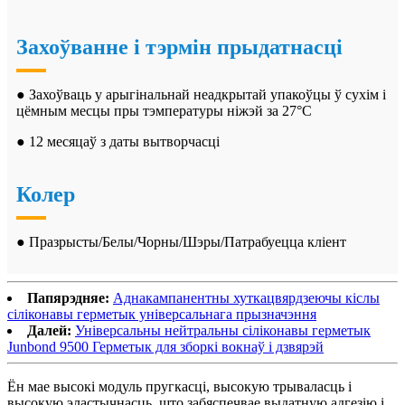
Захоўванне і тэрмін прыдатнасці
● Захоўваць у арыгінальнай неадкрытай упакоўцы ў сухім і
цёмным месцы пры тэмпературы ніжэй за 27°C
● 12 месяцаў з даты вытворчасці
Колер
● Празрысты/Белы/Чорны/Шэры/Патрабуецца кліент
Папярэдняе:
Аднакампанентны хуткацвярдзеючы кіслы
сіліконавы герметык універсальнага прызначэння
Далей:
Універсальны нейтральны сіліконавы герметык
Junbond 9500 Герметык для зборкі вокнаў і дзвярэй
Ён мае высокі модуль пругкасці, высокую трываласць і
высокую эластычнасць, што забяспечвае выдатную адгезію і