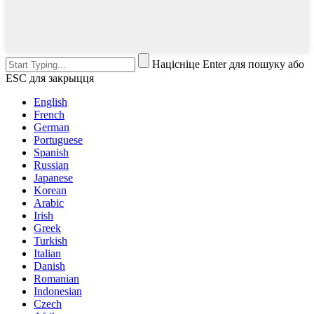
Націсніце Enter для пошуку або
ESC для закрыцця
English
French
German
Portuguese
Spanish
Russian
Japanese
Korean
Arabic
Irish
Greek
Turkish
Italian
Danish
Romanian
Indonesian
Czech