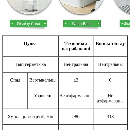
Пункт
Тэхнічныя
Вынікі тэстаў
патрабаванні
Тып герметыка
Нейтральны
Нейтральны
Спад
Вертыкальны
≤3
0
Узровень
Не дэфармаваны
Не
дэфармаваны
Хуткасць экструзіі, мін
≥80
318