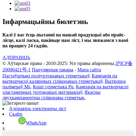
Інфармацыйны бюлетэнь
Калі ў вас ёсць пытанні па нашай прадукцыі або прайс-
лісце, калі ласка, пакіньце нам ліст, і мы звяжамся з вамі
на працягу 24 гадзін.
АДПРАВІЦЬ
© Аўтарскае права - 2010-2025: Усе правы абаронены.
沪ICP备
20006421号-1
Папулярныя тавары
-
Мапа сайта
Пастаўшчыкі поліурэтанавых герметыкаў
,
Кампанія па
вытворчасці каляровых сіліконавых герметыкаў
,
Вытворца
палімераў Ms
,
Кошт герметыка Pu
,
Кампанія па вытворчасці
эластамерных урэтанавых матэрыялаў
,
Якасны
двухкампанентны сіліконавы герметык
,
Адправіць электронны ліст
Скайп
WhatsApp
x