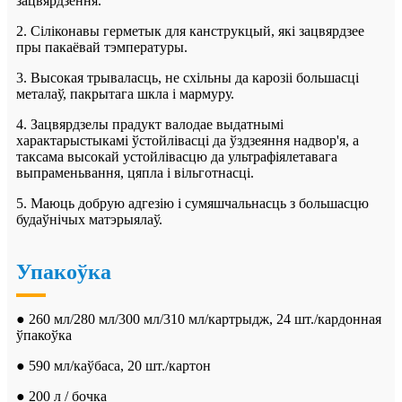
зацвярдзення.
2. Сіліконавы герметык для канструкцый, які зацвярдзее
пры пакаёвай тэмпературы.
3. Высокая трываласць, не схільны да карозіі большасці
металаў, пакрытага шкла і мармуру.
4. Зацвярдзелы прадукт валодае выдатнымі
характарыстыкамі ўстойлівасці да ўздзеяння надвор'я, а
таксама высокай устойлівасцю да ультрафіялетавага
выпраменьвання, цяпла і вільготнасці.
5. Маюць добрую адгезію і сумяшчальнасць з большасцю
будаўнічых матэрыялаў.
Упакоўка
● 260 мл/280 мл/300 мл/310 мл/картрыдж, 24 шт./кардонная
ўпакоўка
● 590 мл/каўбаса, 20 шт./картон
● 200 л / бочка