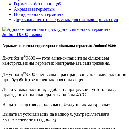
Герметык без пазногцяў
Акрылавы герметык
Поліўрэтанавы герметык
Двухкампанентны герметык для стацыянарных сцен
Аднакампанентны структурны сіліконавы герметык Junbond 9800
®
Джунбонд
9800 — гэта аднакампанентны сіліконавы
канструкцыйны герметык нейтральнага зацвярдзення.
®
Джунбонд
9800 спецыяльна распрацаваны для выкарыстання
пры будаўніцтве шкляных навесных сцен.
Лёгкі ў выкарыстанні, з добрай апрацоўкай і ўстойлівы да
прасядання пры тэмпературы ад 5 да 45°C
Выдатная адгезія да большасці будаўнічых матэрыялаў
Выдатная ўстойлівасць да надвор'я, ультрафіялетавага
выпраменьвання і гідролізу