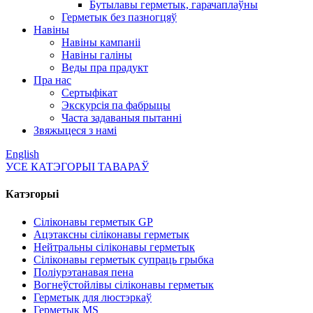
Бутылавы герметык, гарачаплаўны
Герметык без пазногцяў
Навіны
Навіны кампаніі
Навіны галіны
Веды пра прадукт
Пра нас
Сертыфікат
Экскурсія па фабрыцы
Часта задаваныя пытанні
Звяжыцеся з намі
English
УСЕ КАТЭГОРЫІ ТАВАРАЎ
Катэгорыі
Сіліконавы герметык GP
Ацэтаксны сіліконавы герметык
Нейтральны сіліконавы герметык
Сіліконавы герметык супраць грыбка
Поліурэтанавая пена
Вогнеўстойлівы сіліконавы герметык
Герметык для люстэркаў
Герметык MS