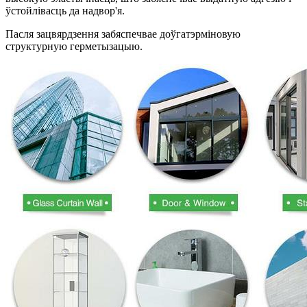
ўстойлівасць да надвор'я.
Пасля зацвярдзення забяспечвае доўгатэрміновую
структурную герметызацыю.