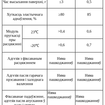
Час высыхання паверхні, г
≤3
0,5
Хуткасць эластычнага
≥80
85
аднаўлення, %
Модуль
>0,4
0,6
23℃
пругкасці
пры
расцяжэнні
>0,6
0,7
-20℃
Адгезія з фіксаваным
Няма
Няма
расцяжэннем
пашкоджанняў
пашкоджанняў
Адгезія пасля гарачага
Няма
Няма
прэсавання і халоднага
пашкоджанняў
пашкоджанняў
валачэння
Няма
Фіксаванае падаўжэнне,
Няма
пашкоджанняў
адгезія пасля апускання ў
пашкоджанняў
ваду і святло